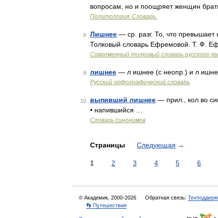
вопросам, но и поощряет женщин брат
Политология. Словарь.
Лишнее
— ср. разг. То, что превышает 
8
Толковый словарь Ефремовой. Т. Ф. Е
Современный толковый словарь русского я
лишнее
— л ишнее (с неопр.) и л ишне,
9
Русский орфографический словарь
выпивший лишнее
— прил., кол во си
10
• напившийся …
Словарь синонимов
Страницы
Следующая
→
1
2
3
4
5
6
© Академик, 2000-2026
Обратная связь:
Техподдерж
👣 Путешествия