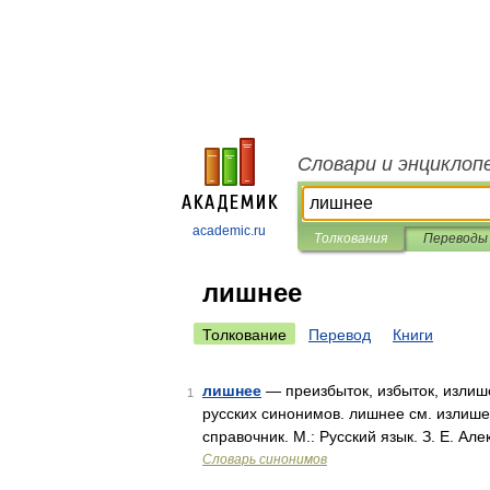
Словари и энциклоп
academic.ru
Толкования
Переводы
лишнее
Толкование
Перевод
Книги
лишнее
— преизбыток, избыток, излиш
1
русских синонимов. лишнее см. излише
справочник. М.: Русский язык. З. Е. Ал
Словарь синонимов