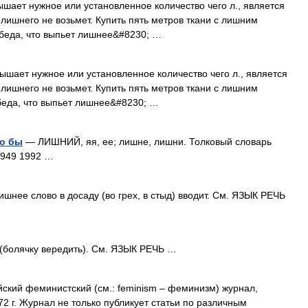
евышает нужное или установленное количество чего л., является
лишнего не возьмет. Купить пять метров ткани с лишним
я беда, что выпьет лишнее&#8230; …
ревышает нужное или установленное количество чего л., является
лишнего не возьмет. Купить пять метров ткани с лишним
 беда, что выпьет лишнее&#8230; …
ло бы
— ЛИШНИЙ, яя, ее; лишне, лишни. Толковый словарь
1949 1992 …
шнее слово в досаду (во грех, в стыд) вводит. См. ЯЗЫК РЕЧЬ
болячку вередить). См. ЯЗЫК РЕЧЬ …
йский феминистский (см.: feminism – феминизм) журнал,
 г. Журнал не только публикует статьи по различным