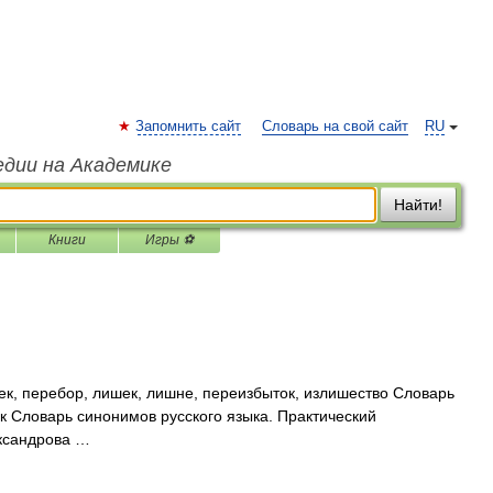
Запомнить сайт
Словарь на свой сайт
RU
едии на Академике
Найти!
Книги
Игры ⚽
ек, перебор, лишек, лишне, переизбыток, излишество Словарь
к Словарь синонимов русского языка. Практический
ександрова …