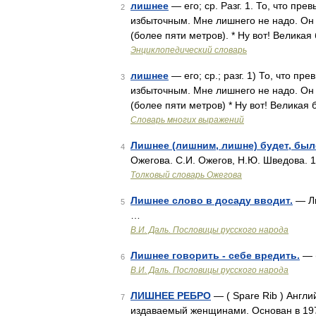
лишнее
— его; ср. Разг. 1. То, что пр
2
избыточным. Мне лишнего не надо. Он 
(более пяти метров). * Ну вот! Велика
Энциклопедический словарь
лишнее
— его; ср.; разг. 1) То, что п
3
избыточным. Мне лишнего не надо. Он 
(более пяти метров) * Ну вот! Великая
Словарь многих выражений
Лишнее (лишним, лишне) будет, бы
4
Ожегова. С.И. Ожегов, Н.Ю. Шведова. 
Толковый словарь Ожегова
Лишнее слово в досаду вводит.
— Ли
5
…
В.И. Даль. Пословицы русского народа
Лишнее говорить - себе вредить.
— (
6
В.И. Даль. Пословицы русского народа
ЛИШНЕЕ РЕБРО
— ( Spare Rib ) Англи
7
издаваемый женщинами. Основан в 1972