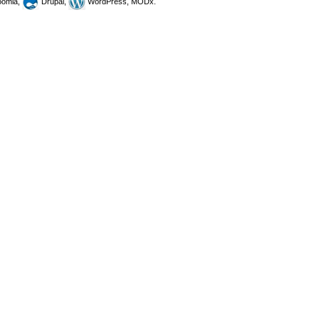
omla,
Drupal,
WordPress, MODx.