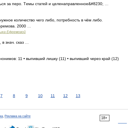
ься за перо. Tемы статей и целенаправленное&#8230; …
нужное количество чего либо, потребность в чём либо.
фремова. 2000 …
зыка Ефремовой
 в знач. сказ …
нонимов: 11 • выпивший лишку (11) • выпивший через край (12)
7
8
9
10
11
12
13
ка
,
Реклама на сайте
18+